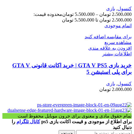
کنسول
,
بازی
2،500،000
تومان
–
5،500،000
تومان
محدوده قیمت:
2،500،000 تومان تا 5،500،000 تومان
اتمام موجودی
برای مقایسه اضافه کنید
مشاهده سریع
افزودن به علاقه مندی
اطلاعات بیشتر
خرید بازی GTA V PS5 | خرید اکانت قانونی GTA V
برای پلی استیشن 5
کنسول
,
بازی
2،000،000
تومان
تمام حقوق مادی و معنوی برای جرون موبایل محفوظ است
برای اطلاع از موجودی و قیمت اکانت بازی ps5
کانال تلگرام
را
دنبال کنید
جستجو