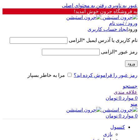
عبور به ناوبری
رفتن به محتوای اصلی
به فروشگاه جرون خوش آمدید!
ورود / ثبت نام
ورود
ایجاد حساب کاربری
نام کاربری یا آدرس ایمیل
*
الزامی
رمز عبور
*
الزامی
ورود
رمز عبور را فراموش کرده اید؟
مرا به خاطر بسپار
جستجو
علاقه مندی
0
موارد
0
تومان
منو
0
موارد
0
تومان
کنسول
بازی