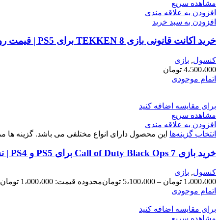
مشاهده سریع
افزودن به علاقه مندی
افزودن به سبد خرید
خرید اکانت قانونی بازی TEKKEN 8 برای PS5 | قیمت روز و نصب فوری
کنسول
,
بازی
4،500،000
تومان
اتمام موجودی
برای مقایسه اضافه کنید
مشاهده سریع
افزودن به علاقه مندی
انتخاب گزینه‌ها
این محصول دارای انواع مختلفی می باشد. گزینه ها
خرید بازی Call of Duty Black Ops 7 برای PS5 و PS4 | نسخه Cross-Gen باندل
کنسول
,
بازی
1،000،000
تومان
–
5،100،000
تومان
محدوده قیمت: 1،000،000 تومان تا 5،100،000 تومان
اتمام موجودی
برای مقایسه اضافه کنید
مشاهده سریع