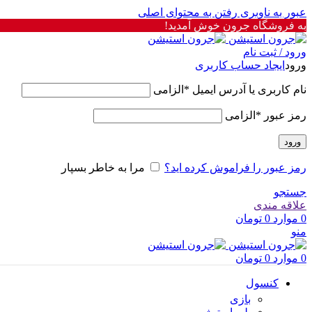
عبور به ناوبری
رفتن به محتوای اصلی
به فروشگاه جرون خوش آمدید!
ورود / ثبت نام
ورود
ایجاد حساب کاربری
نام کاربری یا آدرس ایمیل
*
الزامی
رمز عبور
*
الزامی
ورود
رمز عبور را فراموش کرده اید؟
مرا به خاطر بسپار
جستجو
علاقه مندی
0
موارد
0
تومان
منو
0
موارد
0
تومان
کنسول
بازی