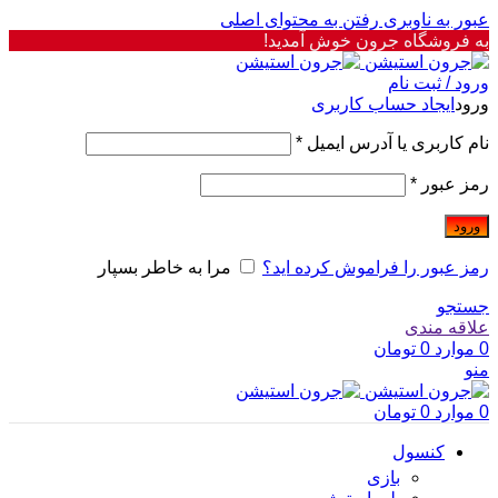
عبور به ناوبری
رفتن به محتوای اصلی
به فروشگاه جرون خوش آمدید!
ورود / ثبت نام
ورود
ایجاد حساب کاربری
نام کاربری یا آدرس ایمیل
*
رمز عبور
*
ورود
رمز عبور را فراموش کرده اید؟
مرا به خاطر بسپار
جستجو
علاقه مندی
0
موارد
0
تومان
منو
0
موارد
0
تومان
کنسول
بازی