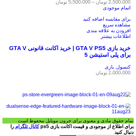
2،500،000
تومان
–
5،500،000
تومان
اتمام موجودی
برای مقایسه اضافه کنید
مشاهده سریع
افزودن به علاقه مندی
اطلاعات بیشتر
خرید بازی GTA V PS5 | خرید اکانت قانونی GTA V
برای پلی استیشن 5
کنسول
,
بازی
2،000،000
تومان
تمام حقوق مادی و معنوی برای جرون موبایل محفوظ است
برای اطلاع از موجودی و قیمت اکانت بازی ps5
کانال تلگرام
را
دنبال کنید