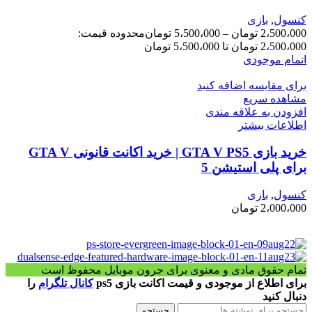
کنسول
,
بازی
2،500،000
تومان
–
5،500،000
تومان
محدوده قیمت:
2،500،000 تومان تا 5،500،000 تومان
اتمام موجودی
برای مقایسه اضافه کنید
مشاهده سریع
افزودن به علاقه مندی
اطلاعات بیشتر
خرید بازی GTA V PS5 | خرید اکانت قانونی GTA V
برای پلی استیشن 5
کنسول
,
بازی
2،000،000
تومان
تمام حقوق مادی و معنوی برای جرون موبایل محفوظ است
برای اطلاع از موجودی و قیمت اکانت بازی ps5
کانال تلگرام
را
دنبال کنید
جستجو