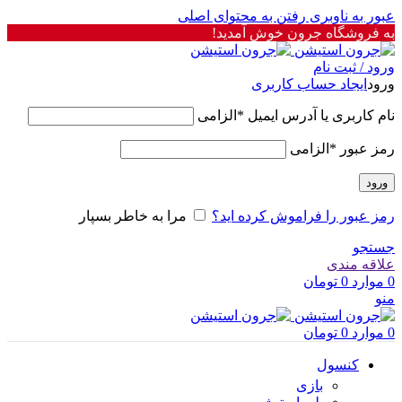
عبور به ناوبری
رفتن به محتوای اصلی
به فروشگاه جرون خوش آمدید!
ورود / ثبت نام
ورود
ایجاد حساب کاربری
نام کاربری یا آدرس ایمیل
*
الزامی
رمز عبور
*
الزامی
ورود
رمز عبور را فراموش کرده اید؟
مرا به خاطر بسپار
جستجو
علاقه مندی
0
موارد
0
تومان
منو
0
موارد
0
تومان
کنسول
بازی