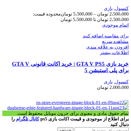
کنسول
,
بازی
2،500،000
تومان
–
5،500،000
تومان
محدوده قیمت:
2،500،000 تومان تا 5،500،000 تومان
اتمام موجودی
برای مقایسه اضافه کنید
مشاهده سریع
افزودن به علاقه مندی
اطلاعات بیشتر
خرید بازی GTA V PS5 | خرید اکانت قانونی GTA V
برای پلی استیشن 5
کنسول
,
بازی
2،000،000
تومان
تمام حقوق مادی و معنوی برای جرون موبایل محفوظ است
برای اطلاع از موجودی و قیمت اکانت بازی ps5
کانال تلگرام
را
دنبال کنید
جستجو