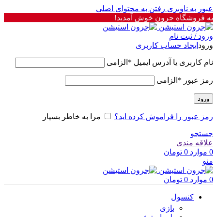
عبور به ناوبری
رفتن به محتوای اصلی
به فروشگاه جرون خوش آمدید!
ورود / ثبت نام
ورود
ایجاد حساب کاربری
نام کاربری یا آدرس ایمیل
*
الزامی
رمز عبور
*
الزامی
ورود
رمز عبور را فراموش کرده اید؟
مرا به خاطر بسپار
جستجو
علاقه مندی
0
موارد
0
تومان
منو
0
موارد
0
تومان
کنسول
بازی