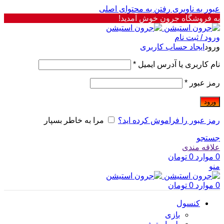
عبور به ناوبری
رفتن به محتوای اصلی
به فروشگاه جرون خوش آمدید!
ورود / ثبت نام
ورود
ایجاد حساب کاربری
نام کاربری یا آدرس ایمیل
*
رمز عبور
*
ورود
رمز عبور را فراموش کرده اید؟
مرا به خاطر بسپار
جستجو
علاقه مندی
0
موارد
0
تومان
منو
0
موارد
0
تومان
کنسول
بازی