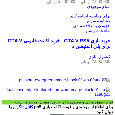
2،500،000
تومان
–
5،500،000
تومان
اتمام موجودی
برای مقایسه اضافه کنید
مشاهده سریع
افزودن به علاقه مندی
اطلاعات بیشتر
خرید بازی GTA V PS5 | خرید اکانت قانونی GTA V
برای پلی استیشن 5
کنسول
,
بازی
2،000،000
تومان
تمام حقوق مادی و معنوی برای جرون موبایل محفوظ است
برای اطلاع از موجودی و قیمت اکانت بازی ps5
کانال تلگرام
را
دنبال کنید