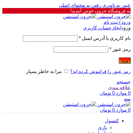
عبور به ناوبری
رفتن به محتوای اصلی
به فروشگاه جرون خوش آمدید!
ورود / ثبت نام
ورود
ایجاد حساب کاربری
نام کاربری یا آدرس ایمیل
*
رمز عبور
*
ورود
رمز عبور را فراموش کرده اید؟
مرا به خاطر بسپار
جستجو
علاقه مندی
0
موارد
0
تومان
منو
0
موارد
0
تومان
کنسول
بازی