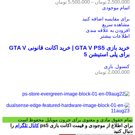
2،500،000
تومان
–
5،500،000
تومان
اتمام موجودی
برای مقایسه اضافه کنید
مشاهده سریع
افزودن به علاقه مندی
اطلاعات بیشتر
خرید بازی GTA V PS5 | خرید اکانت قانونی GTA V
برای پلی استیشن 5
کنسول
,
بازی
2،000،000
تومان
تمام حقوق مادی و معنوی برای جرون موبایل محفوظ است
برای اطلاع از موجودی و قیمت اکانت بازی ps5
کانال تلگرام
را
دنبال کنید