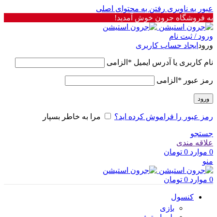
عبور به ناوبری
رفتن به محتوای اصلی
به فروشگاه جرون خوش آمدید!
ورود / ثبت نام
ورود
ایجاد حساب کاربری
نام کاربری یا آدرس ایمیل
*
الزامی
رمز عبور
*
الزامی
ورود
رمز عبور را فراموش کرده اید؟
مرا به خاطر بسپار
جستجو
علاقه مندی
0
موارد
0
تومان
منو
0
موارد
0
تومان
کنسول
بازی