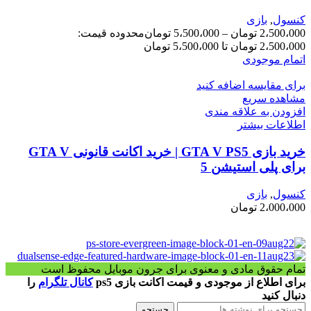
کنسول
,
بازی
2،500،000
تومان
–
5،500،000
تومان
محدوده قیمت:
2،500،000 تومان تا 5،500،000 تومان
اتمام موجودی
برای مقایسه اضافه کنید
مشاهده سریع
افزودن به علاقه مندی
اطلاعات بیشتر
خرید بازی GTA V PS5 | خرید اکانت قانونی GTA V
برای پلی استیشن 5
کنسول
,
بازی
2،000،000
تومان
تمام حقوق مادی و معنوی برای جرون موبایل محفوظ است
برای اطلاع از موجودی و قیمت اکانت بازی ps5
کانال تلگرام
را
دنبال کنید
جستجو