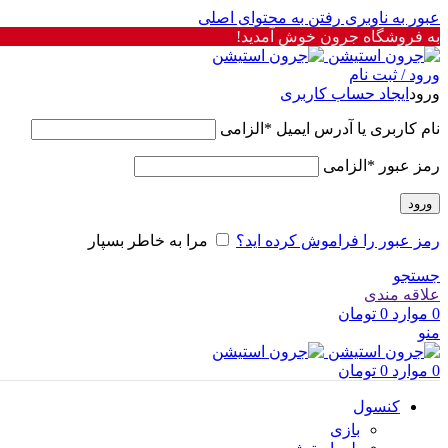
عبور به ناوبری
رفتن به محتوای اصلی
به فروشگاه جرون خوش آمدید!
ورود / ثبت نام
ورود
ایجاد حساب کاربری
نام کاربری یا آدرس ایمیل
*
الزامی
رمز عبور
*
الزامی
ورود
رمز عبور را فراموش کرده اید؟
مرا به خاطر بسپار
جستجو
علاقه مندی
0
موارد
0
تومان
منو
0
موارد
0
تومان
کنسول
بازی