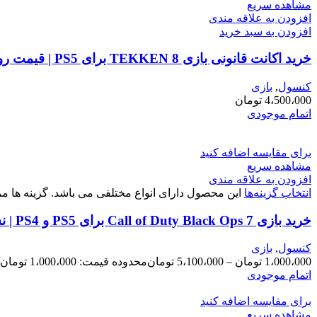
مشاهده سریع
افزودن به علاقه مندی
افزودن به سبد خرید
خرید اکانت قانونی بازی TEKKEN 8 برای PS5 | قیمت روز و نصب فوری
کنسول
,
بازی
4،500،000
تومان
اتمام موجودی
برای مقایسه اضافه کنید
مشاهده سریع
افزودن به علاقه مندی
انتخاب گزینه‌ها
این محصول دارای انواع مختلفی می باشد. گزینه ها
خرید بازی Call of Duty Black Ops 7 برای PS5 و PS4 | نسخه Cross-Gen باندل
کنسول
,
بازی
1،000،000
تومان
–
5،100،000
تومان
محدوده قیمت: 1،000،000 تومان تا 5،100،000 تومان
اتمام موجودی
برای مقایسه اضافه کنید
مشاهده سریع