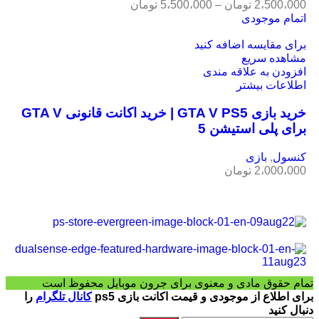
2،500،000
تومان
–
5،500،000
تومان
اتمام موجودی
برای مقایسه اضافه کنید
مشاهده سریع
افزودن به علاقه مندی
اطلاعات بیشتر
خرید بازی GTA V PS5 | خرید اکانت قانونی GTA V
برای پلی استیشن 5
کنسول
,
بازی
2،000،000
تومان
تمام حقوق مادی و معنوی برای جرون موبایل محفوظ است
برای اطلاع از موجودی و قیمت اکانت بازی ps5
کانال تلگرام
را
دنبال کنید