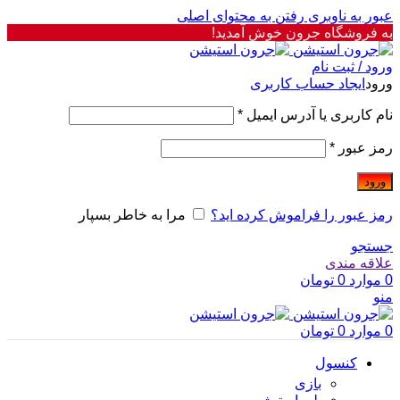
عبور به ناوبری
رفتن به محتوای اصلی
به فروشگاه جرون خوش آمدید!
ورود / ثبت نام
ورود
ایجاد حساب کاربری
نام کاربری یا آدرس ایمیل
*
رمز عبور
*
ورود
رمز عبور را فراموش کرده اید؟
مرا به خاطر بسپار
جستجو
علاقه مندی
0
موارد
0
تومان
منو
0
موارد
0
تومان
کنسول
بازی