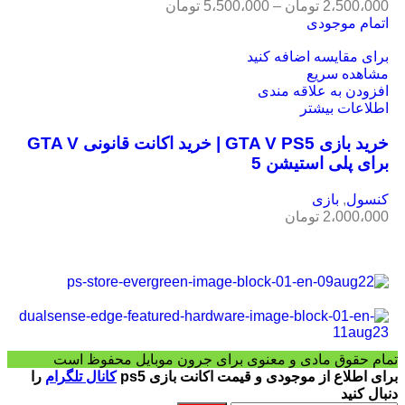
2،500،000
تومان
–
5،500،000
تومان
اتمام موجودی
برای مقایسه اضافه کنید
مشاهده سریع
افزودن به علاقه مندی
اطلاعات بیشتر
خرید بازی GTA V PS5 | خرید اکانت قانونی GTA V
برای پلی استیشن 5
کنسول
,
بازی
2،000،000
تومان
تمام حقوق مادی و معنوی برای جرون موبایل محفوظ است
برای اطلاع از موجودی و قیمت اکانت بازی ps5
کانال تلگرام
را
دنبال کنید