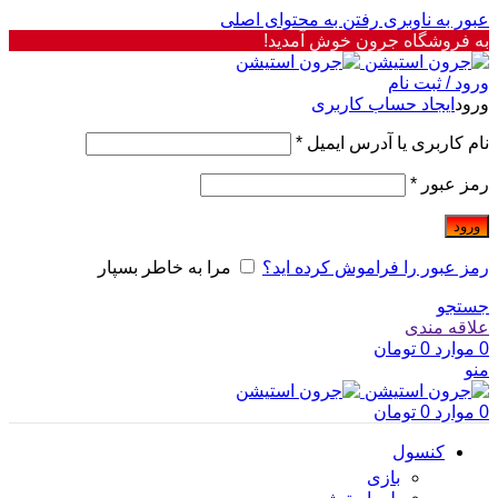
عبور به ناوبری
رفتن به محتوای اصلی
به فروشگاه جرون خوش آمدید!
ورود / ثبت نام
ورود
ایجاد حساب کاربری
نام کاربری یا آدرس ایمیل
*
رمز عبور
*
ورود
رمز عبور را فراموش کرده اید؟
مرا به خاطر بسپار
جستجو
علاقه مندی
0
موارد
0
تومان
منو
0
موارد
0
تومان
کنسول
بازی