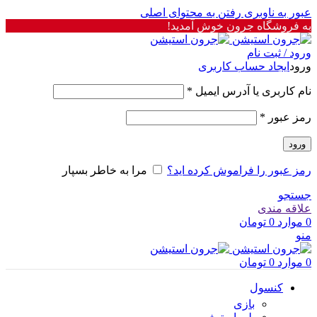
عبور به ناوبری
رفتن به محتوای اصلی
به فروشگاه جرون خوش آمدید!
ورود / ثبت نام
ورود
ایجاد حساب کاربری
الزامی
نام کاربری یا آدرس ایمیل
*
الزامی
رمز عبور
*
ورود
رمز عبور را فراموش کرده اید؟
مرا به خاطر بسپار
جستجو
علاقه مندی
0
موارد
0
تومان
منو
0
موارد
0
تومان
کنسول
بازی