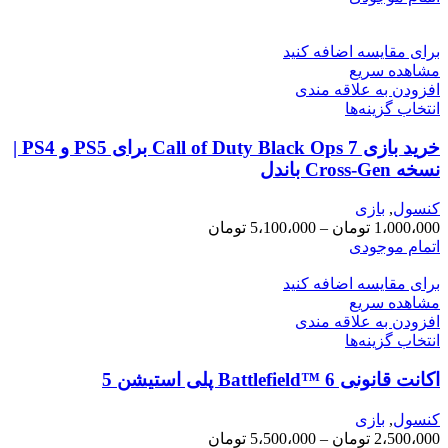
برای مقایسه اضافه کنید
مشاهده سریع
افزودن به علاقه مندی
این
انتخاب گزینه‌ها
محصول
خرید بازی Call of Duty Black Ops 7 برای PS5 و PS4 |
دارای
انواع
نسخه Cross-Gen باندل
مختلفی
می
کنسول
,
بازی
باشد.
محدوده
1،000،000
تومان
–
5،100،000
تومان
گزینه
قیمت:
اتمام موجودی
ها
1،000،000 تومان
ممکن
برای مقایسه اضافه کنید
تا
است
مشاهده سریع
5،100،000 تومان
در
افزودن به علاقه مندی
صفحه
این
انتخاب گزینه‌ها
محصول
محصول
انتخاب
اکانت قانونی Battlefield™ 6 پلی استیشن 5
دارای
شوند
انواع
مختلفی
کنسول
,
بازی
می
محدوده
2،500،000
تومان
–
5،500،000
تومان